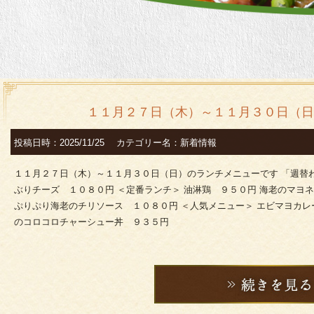
１１月２７日（木）～１１月３０日（日
投稿日時：2025/11/25 カテゴリー名：新着情報
１１月２７日（木）～１１月３０日（日）のランチメニューです 「週替
ぶりチーズ １０８０円 ＜定番ランチ＞ 油淋鶏 ９５０円 海老のマヨ
ぷりぷり海老のチリソース １０８０円 ＜人気メニュー＞ エビマヨカレ
のコロコロチャーシュー丼 ９３５円