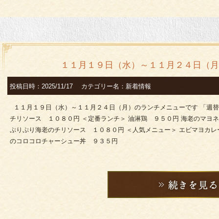
１１月１９日（水）～１１月２４日（月
投稿日時：2025/11/17 カテゴリー名：新着情報
１１月１９日（水）～１１月２４日（月）のランチメニューです 「週
チリソース １０８０円 ＜定番ランチ＞ 油淋鶏 ９５０円 海老のマヨ
ぷりぷり海老のチリソース １０８０円 ＜人気メニュー＞ エビマヨカレ
のコロコロチャーシュー丼 ９３５円