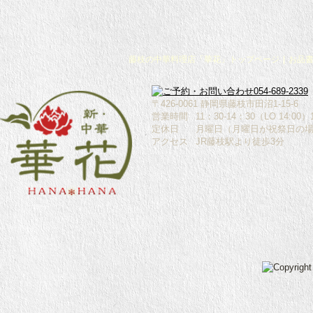
藤枝の中華料理店「華花」トップページ
|
お品
〒426-0061 静岡県藤枝市田沼1-15-6
営業時間
11：30-14：30（LO 14:00
定休日
月曜日（月曜日が祝祭日の
アクセス
JR藤枝駅より徒歩3分