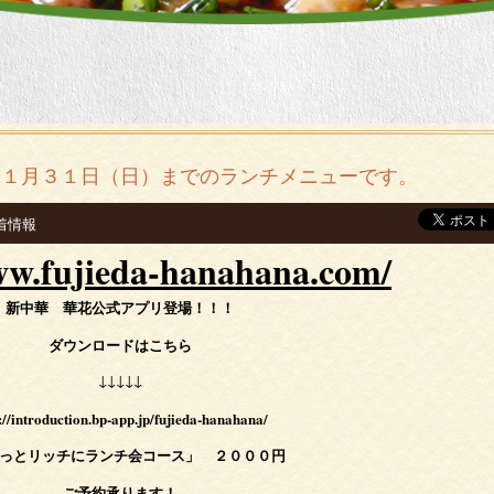
～１月３１日（日）までのランチメニューです。
新着情報
ww.fujieda-hanahana.com/
新中華 華花公式アプリ登場！！！
ダウンロードはこちら
↓↓↓↓↓
://introduction.bp-app.jp/fujieda-hanahana/
っとリッチにランチ会コース」 ２０００円
ご予約承ります！