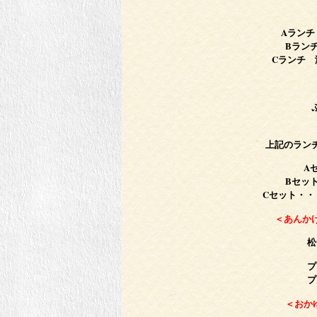
Aランチ
Bラン
Cランチ 
上記のラン
A
Bセッ
Cセット・・
＜あんか
松
プ
プ
＜おか