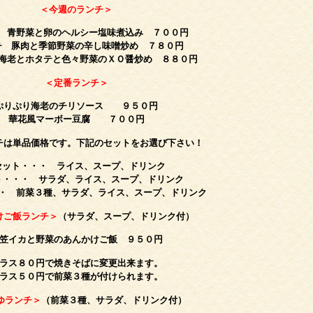
＜今週のランチ＞
 青野菜と卵のヘルシー塩味煮込み ７００円
チ 豚肉と季節野菜の辛し味噌炒め
７８０円
海老とホタテと色々野菜のＸＯ醤炒め
８８０円
＜定番ランチ＞
ぷりぷり海老のチリソース ９５０円
華花風マーボー豆腐 ７００円
チは単品価格です。下記のセットをお選び下さい！
セット・・・ ライス、スープ、ドリンク
ト・・・ サラダ、ライス、スープ、ドリンク
・ 前菜３種、サラダ、ライス、スープ、ドリンク
けご飯ランチ＞
（サラダ、スープ、ドリンク付）
笠イカと野菜のあんかけご飯 ９５０円
ラス８０円で焼きそばに変更出来ます。
ラス５０円で前菜３種が付けられます。
ゆランチ＞
（前菜３種、サラダ、ドリンク付）