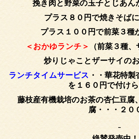
挽き肉と野菜の玉子とじあん
プラス８０円で焼きそば
プラス１００円で前菜３種
＜おかゆランチ＞
（前菜３種、
炒りじゃことザーサイの
ランチタイムサービス
・・華花特製
を１６０円で付け
藤枝産有機栽培のお茶の杏仁豆腐
腐・・・２０
絶賛発売中！