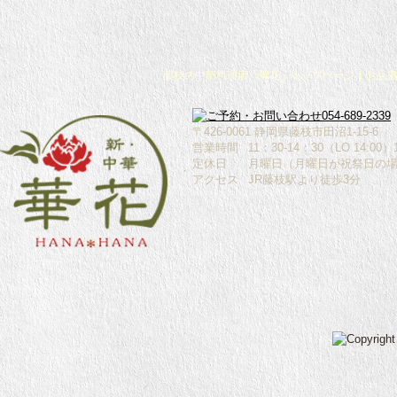
藤枝の中華料理店「華花」トップページ
|
お品
〒426-0061 静岡県藤枝市田沼1-15-6
営業時間
11：30-14：30（LO 14:00
定休日
月曜日（月曜日が祝祭日の
アクセス
JR藤枝駅より徒歩3分