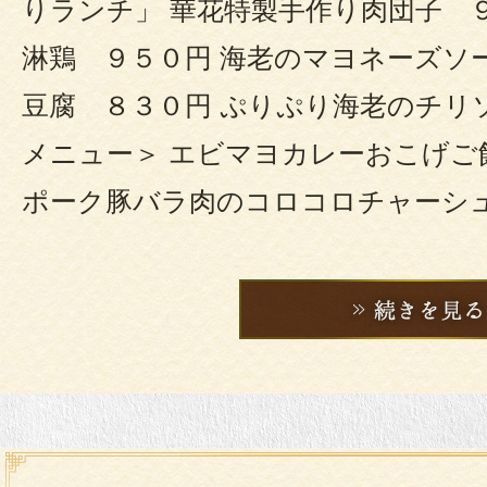
りランチ」 華花特製手作り肉団子 ９
淋鶏 ９５０円 海老のマヨネーズソ
豆腐 ８３０円 ぷりぷり海老のチリ
メニュー＞ エビマヨカレーおこげご
ポーク豚バラ肉のコロコロチャーシ