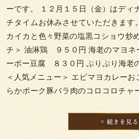
ーです。 １２月１５日（金）はディ
チタイムお休みさせていただきます。
カイカと色々野菜の塩黒コショウ炒め
チ＞ 油淋鶏 ９５０円 海老のマヨネ
ーボー豆腐 ８３０円 ぷりぷり海老
＜人気メニュー＞ エビマヨカレーお
らかポーク豚バラ肉のコロコロチャ